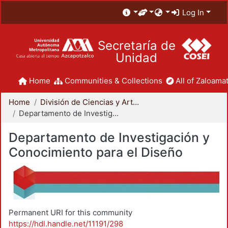
Log In
Secretaría de
Unidad
Home
Communities & Collections
All of Zaloamat
Home
División de Ciencias y Artes para el Diseño
Departamento de Investigación y Conocimiento para el Diseño
Departamento de Investigación y
Conocimiento para el Diseño
Permanent URI for this community
https://hdl.handle.net/11191/298