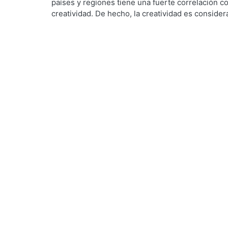
países y regiones tiene una fuerte correlación 
creatividad. De hecho, la creatividad es considera
economías del conocimiento, porque puede mejor
dinamizar su desarrollo económico. En este conte
iniciativas urbanas destinadas a impulsar espaci
creatividad social y afecten positivamente el desa
artículo da cuenta de una primera aproximación t
conceptos de ciudad creativa y gestión urbana. A
tres espacios públicos internacionales que promu
contribuyendo a dinamizar el desarrollo local. Por
elementos a ser considerados para elaborar en 
de gestión urbana útil para la reconfiguración d
creatividad.