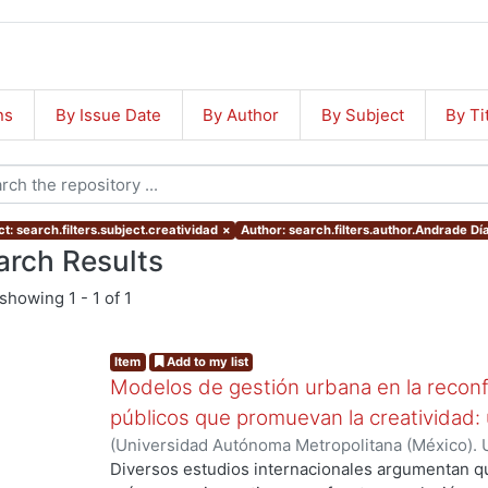
ns
By Issue Date
By Author
By Subject
By Ti
t: search.filters.subject.creatividad
×
Author: search.filters.author.Andrade Dí
arch Results
showing
1 - 1 of 1
Item
Add to my list
Modelos de gestión urbana en la reconf
públicos que promuevan la creatividad:
(
Universidad Autónoma Metropolitana (México). U
Ciencias y Artes para el Diseño.
,
2016
)
Andrade D
Diversos estudios internacionales argumentan q