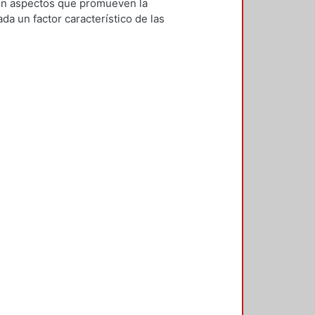
con aspectos que promueven la
da un factor característico de las
ar su capacidad de innovación, y
xto se han identificado diversas
os públicos que fomenten la
rrollo de un país o región. Este
eórica para entender los
demás, presenta el análisis de
even la creatividad,
 último, se identifican algunos
un futuro una propuesta de modelo
e espacios públicos que fomentan la