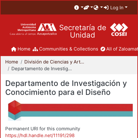
Log In
Secretaría de
Unidad
Home
Communities & Collections
All of Zaloamat
Home
División de Ciencias y Artes para el Diseño
Departamento de Investigación y Conocimiento para el Diseño
Departamento de Investigación y
Conocimiento para el Diseño
Permanent URI for this community
https://hdl.handle.net/11191/298