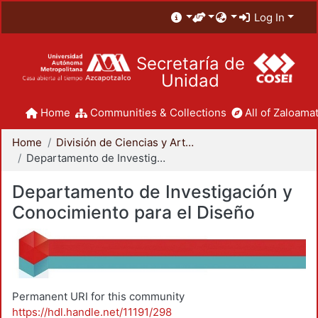
Log In
Secretaría de
Unidad
Home
Communities & Collections
All of Zaloamat
Home
División de Ciencias y Artes para el Diseño
Departamento de Investigación y Conocimiento para el Diseño
Departamento de Investigación y
Conocimiento para el Diseño
Permanent URI for this community
https://hdl.handle.net/11191/298