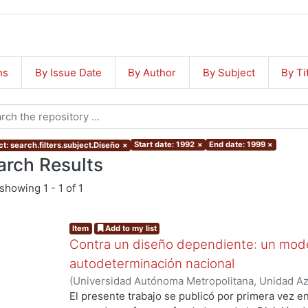
ns
By Issue Date
By Author
By Subject
By Ti
Start date: 1992
×
End date: 1999
×
t: search.filters.subject.Diseño
×
arch Results
showing
1 - 1 of 1
Item
Add to my list
Contra un diseño dependiente: un mode
autodeterminación nacional
(
Universidad Autónoma Metropolitana, Unidad Azc
Artes para el Diseño, Departamento de Investiga
El presente trabajo se publicó por primera vez e