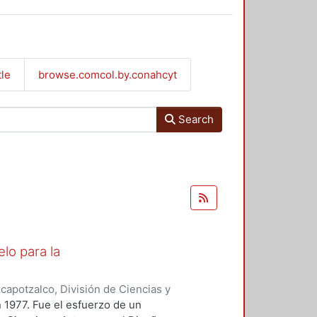
tle
browse.comcol.by.conahcyt
Search
lo para la
apotzalco, División de Ciencias y
ción y Conocimiento para el
n 1977. Fue el esfuerzo de un