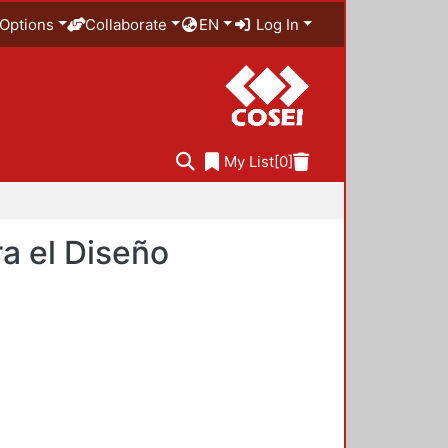
Options
Collaborate
EN
Log In
My List
[0]
a el Diseño