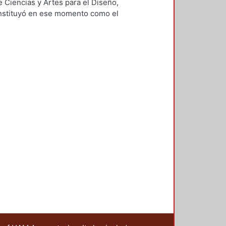
aría Teresa
;
Toca Fernández,
 Ciencias y Artes para el Diseño,
net, Fernando
;
Sánchez de
instituyó en ese momento como el
artín L.
;
Prieto, Daniel
;
Elizondo,
el diseño. Su antecedente, fue el
tuche Díaz, Patricia
;
Albertos
 disciplinas del diseño a reunirse
iana
;
Torre, Víctor
;
Shultz,
 la integración de los diferentes
bent, Willey and Sons
;
Jones, John
istian
;
Rittel, Horst
;
Webber,
sistema de conocimientos
 estudio. El resultado del trabajo
eral del Proceso de Diseño". Se
tituirse
xible en su desarrollo y