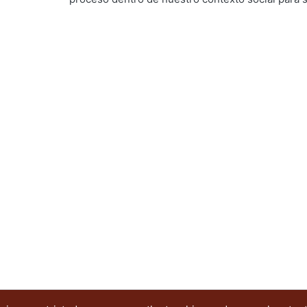
sus objetivos y alcances para luego analizarlo 
Finalmente se trata de concluir precisando las po
discurso puede ofrecer a futuro en el campo edu