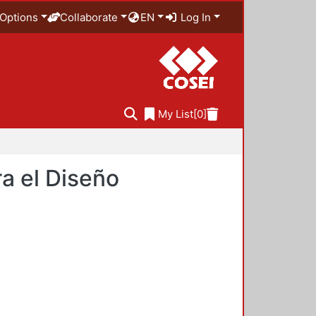
Options
Collaborate
EN
Log In
My List
[0]
a el Diseño