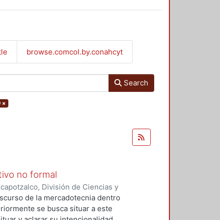
tle
browse.comcol.by.conahcyt
Search
9
×
ivo no formal
apotzalco, División de Ciencias y
ción y Conocimiento para el
iscurso de la mercadotecnia dentro
riormente se busca situar a este
tuar y aclarar su intencionalidad,