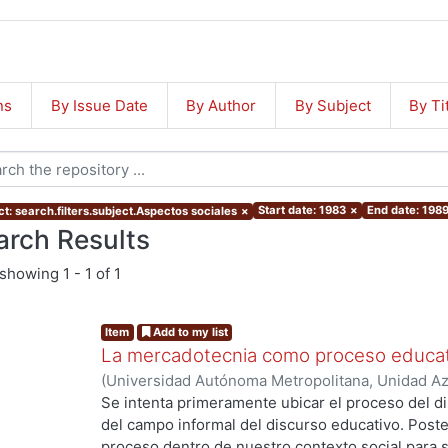
ns
By Issue Date
By Author
By Subject
By Ti
Start date: 1983
×
End date: 198
ct: search.filters.subject.Aspectos sociales
×
arch Results
showing
1 - 1 of 1
Item
Add to my list
La mercadotecnia como proceso educat
(
Universidad Autónoma Metropolitana, Unidad Azc
Artes para el Diseño, Departamento de Investiga
Se intenta primeramente ubicar el proceso del d
Diseño
,
1983
)
Sánchez de Antuñano B., Jorge
del campo informal del discurso educativo. Poste
proceso dentro de nuestro contexto social para si