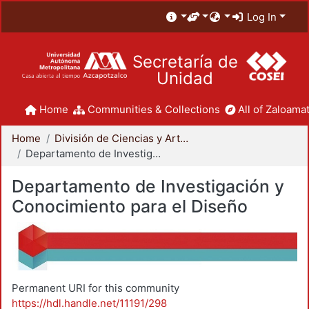
Log In
Secretaría de
Unidad
Home
Communities & Collections
All of Zaloamat
Home
División de Ciencias y Artes para el Diseño
Departamento de Investigación y Conocimiento para el Diseño
Departamento de Investigación y
Conocimiento para el Diseño
Permanent URI for this community
https://hdl.handle.net/11191/298