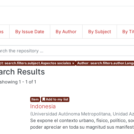
ns
By Issue Date
By Author
By Subject
By Ti
ct: search.filters.subject.Aspectos sociales
×
Author: search.filters.author.Lan
arch Results
showing
1 - 1 of 1
Item
Add to my list
Indonesia
(
Universidad Autónoma Metropolitana, Unidad Azc
Artes Para el Diseño, Departamento de Investiga
Se expone el contexto urbano, físico, político, so
Diseño, Área de Hábitat y Diseño
,
2014
)
Langagn
poder apreciar en toda su magnitud sus manifest