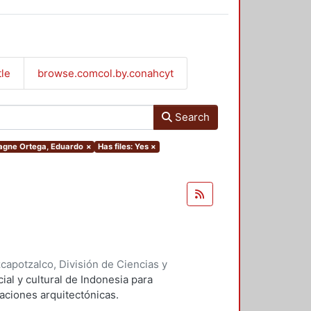
tle
browse.comcol.by.conahcyt
Search
gagne Ortega, Eduardo
×
Has files: Yes
×
apotzalco, División de Ciencias y
ción y Conocimiento para el
cial y cultural de Indonesia para
e Ortega, Eduardo
aciones arquitectónicas.