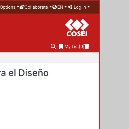
Options
Collaborate
EN
Log In
My List
[0]
a el Diseño