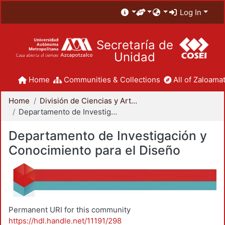
Log In
Secretaría de
Unidad
Home
Communities & Collections
All of Zaloamat
Home
División de Ciencias y Artes para el Diseño
Departamento de Investigación y Conocimiento para el Diseño
Departamento de Investigación y
Conocimiento para el Diseño
Permanent URI for this community
https://hdl.handle.net/11191/298