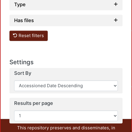
Type
Load
Has files
Reset filters
Settings
Load
Sort By
Results per page
This repository preserves and disseminates, in