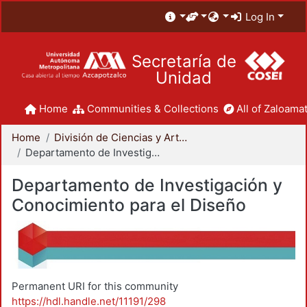
Log In
Secretaría de
Unidad
Home
Communities & Collections
All of Zaloamat
Home
División de Ciencias y Artes para el Diseño
Departamento de Investigación y Conocimiento para el Diseño
Departamento de Investigación y
Conocimiento para el Diseño
Permanent URI for this community
https://hdl.handle.net/11191/298