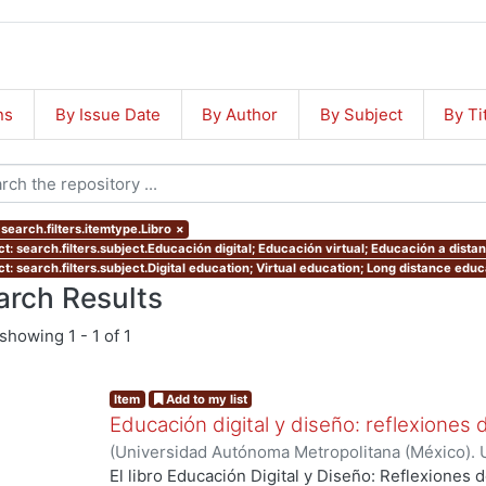
ns
By Issue Date
By Author
By Subject
By Ti
search.filters.itemtype.Libro
×
ct: search.filters.subject.Educación digital; Educación virtual; Educación a dist
ct: search.filters.subject.Digital education; Virtual education; Long distance edu
arch Results
showing
1 - 1 of 1
Item
Add to my list
Educación digital y diseño: reflexione
(
Universidad Autónoma Metropolitana (México). 
El libro Educación Digital y Diseño: Reflexiones