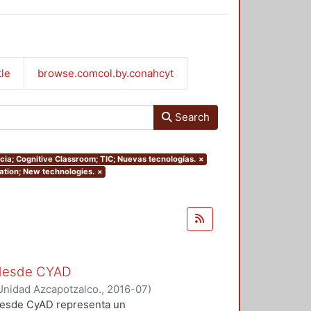
tle
browse.comcol.by.conahcyt
Search
ancia; Cognitive Classroom; TIC; Nuevas tecnologías.
×
cation; New technologies.
×
s desde CYAD
Unidad Azcapotzalco.
,
2016-07
)
 desde CyAD representa un