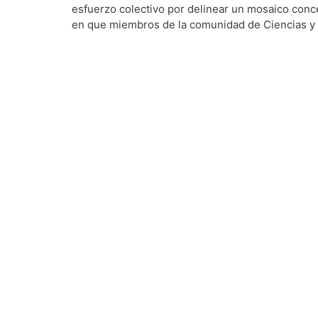
esfuerzo colectivo por delinear un mosaico conc
en que miembros de la comunidad de Ciencias y 
relación entre la educación digital y el diseño. E
institución sirvió de marco para realizar este ejer
foro de educación digital y diseño: el futuro de
de los textos, individuales o colectivos, que co
acompañado de un primer ejercicio de reflexión 
digital en la División de Ciencias y Artes para el
nos invitan a discurrir sobre nuestra situación ac
la educación en diseño nos depara.