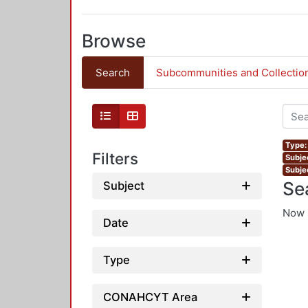
Browse
Search
Subcommunities and Collectio
Type: 
Filters
Subje
Subje
Se
Subject
Now 
Date
Type
CONAHCYT Area