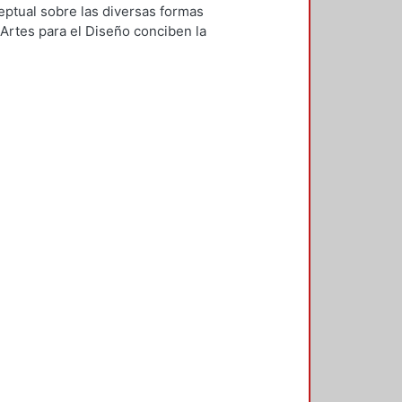
eptual sobre las diversas formas
Artes para el Diseño conciben la
l 40 aniversario de nuestra
cicio de reflexión a través del “1er
 CyAD” en febrero de 2015. Cada uno
mponen esta obra viene
sobre cómo afrontar la educación
 Diseño. Las diferentes propuestas
tual en esta materia y los retos que