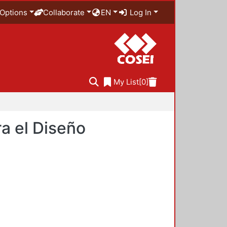
Options
Collaborate
EN
Log In
My List
[0]
a el Diseño