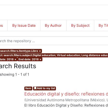
ns
By Issue Date
By Author
By Subject
By Ti
search.filters.itemtype.Libro
×
ct: search.filters.subject.Digital education; Virtual education; Long distance edu
 date: 2016
×
End date: 2016
×
arch Results
showing
1 - 1 of 1
Item
Add to my list
Educación digital y diseño: reflexione
(
Universidad Autónoma Metropolitana (México). 
El libro Educación Digital y Diseño: Reflexiones