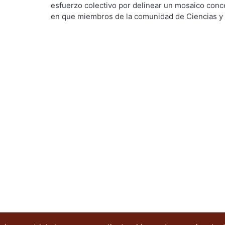
esfuerzo colectivo por delinear un mosaico conc
en que miembros de la comunidad de Ciencias y 
relación entre la educación digital y el diseño. E
institución sirvió de marco para realizar este ejer
foro de educación digital y diseño: el futuro de
de los textos, individuales o colectivos, que co
acompañado de un primer ejercicio de reflexión 
digital en la División de Ciencias y Artes para el
nos invitan a discurrir sobre nuestra situación ac
la educación en diseño nos depara.