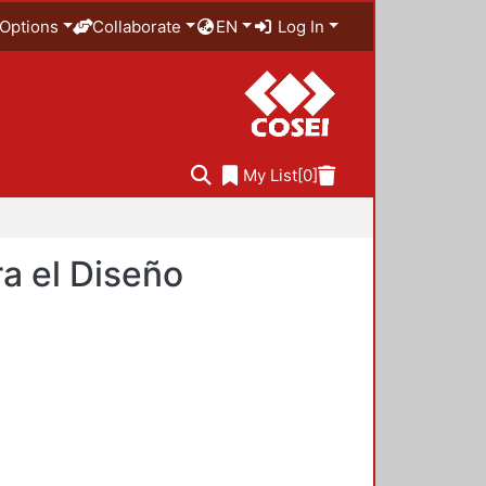
Options
Collaborate
EN
Log In
My List
[0]
a el Diseño