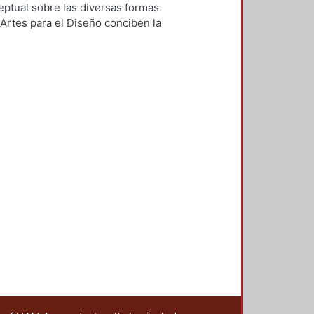
eptual sobre las diversas formas
Artes para el Diseño conciben la
l 40 aniversario de nuestra
cicio de reflexión a través del “1er
 CyAD” en febrero de 2015. Cada uno
mponen esta obra viene
sobre cómo afrontar la educación
 Diseño. Las diferentes propuestas
tual en esta materia y los retos que