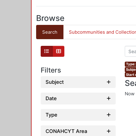
Browse
Search
Subcommunities and Collectio
Type: 
Filters
Subje
Start
Se
Subject
Now 
Date
Type
CONAHCYT Area