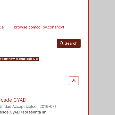
tle
browse.comcol.by.conahcyt
Search
cation; New technologies.
×
s desde CYAD
Unidad Azcapotzalco.
,
2016-07
)
 desde CyAD representa un