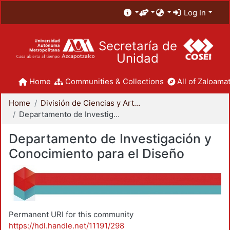
Log In
Secretaría de
Unidad
Home
Communities & Collections
All of Zaloamat
Home
División de Ciencias y Artes para el Diseño
Departamento de Investigación y Conocimiento para el Diseño
Departamento de Investigación y
Conocimiento para el Diseño
Permanent URI for this community
https://hdl.handle.net/11191/298