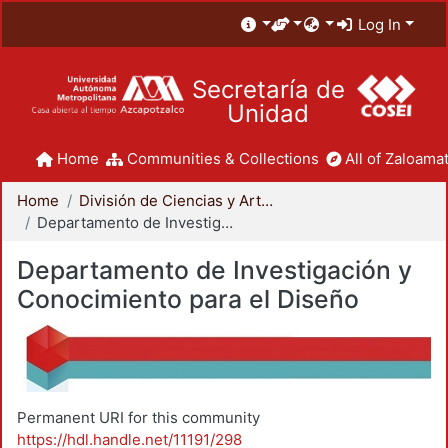
Log In
Secretaría de
Unidad
Home
Communities & Collections
All of Zaloamat
Home
División de Ciencias y Artes para el Diseño
Departamento de Investigación y Conocimiento para el Diseño
Departamento de Investigación y
Conocimiento para el Diseño
Permanent URI for this community
https://hdl.handle.net/11191/298