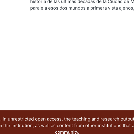
historia de las últimas décadas de la Ciudad de 
paralela esos dos mundos a primera vista ajenos
complementarios, pues no se puede pensar que 
Metropolitana (uam) vive ajena a los cambios pol
día a día acontecen en la gran metrópoli. … en la
desgranando una historia un tanto informal de la 
opiniones de más de cuarenta directivos, profesor
páginas pares van apareciendo la historia de nues
políticos y económicos, pero particularmente aq
el área del diseño y de la enseñanza del mismo… 
años de existencia de la uam, material que fue int
de manera que se pudieran ir percibiendo clara
cuatro años.
 in unrestricted open access, the teaching and research outpu
he institution, as well as content from other institutions that 
community.