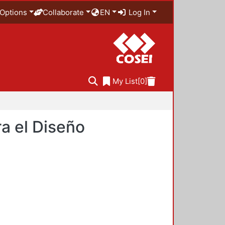
Options
Collaborate
EN
Log In
My List
[0]
a el Diseño