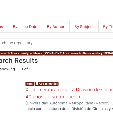
ns
By Issue Date
By Author
By Subject
By Ti
search.filters.itemtype.Libro
×
CONAHCYT Area: search.filters.conahcyt.PED
arch Results
showing
1 - 1 of 1
Item
Add to my list
XL Remembranzas. La División de Cienci
40 años de su fundación
(
Universidad Autónoma Metropolitana (México). 
Inicia con la historia de la División de Ciencias y