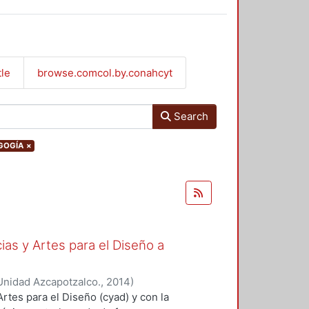
tle
browse.comcol.by.conahcyt
Search
AGOGÍA
×
as y Artes para el Diseño a
Unidad Azcapotzalco.
,
2014
)
 Artes para el Diseño (cyad) y con la