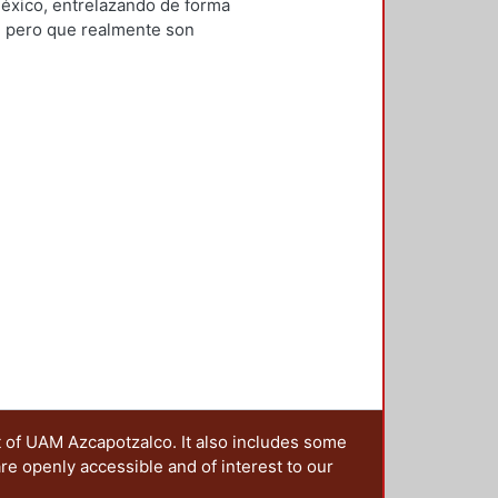
México, entrelazando de forma
, pero que realmente son
la Universidad Autónoma
íticos, económicos y sociales que
s páginas nones se va
División, integrada con las
es y administrativos... en las
tra ciudad capital, y ciertos temas
uellos aspectos relacionados con
incluye las estadísticas de los 40
egrado al final de cada capítulo,
mente los cambios habidos cada
t of UAM Azcapotzalco. It also includes some
are openly accessible and of interest to our