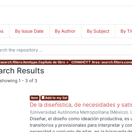
ns
By Issue Date
By Author
By Subject
By Ti
search.filters.itemtype.Capítulo de libro
×
CONAHCYT Area: search.filters.con
arch Results
showing
1 - 3 of 3
Item
Add to my list
De la diseñística, de necesidades y sati
(
Universidad Autónoma Metropolitana (México). 
de León, Roberto
;
Vargas Rubio, Julia
;
Flores En
Diseñar, el diseño como ideación productiva, es
transitorios y provisionales para interpretar y c
necesidad o conjunto de ellas, en la búsqueda de