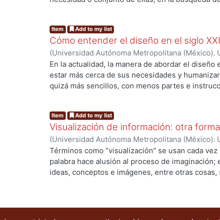
satisfactores. Siguiendo a Max Neef desde el pen
nuestro campo de estudio y transformación es el 
Item
Add to my list
que no vulneren al usuario, que no simulen fanta
Cómo entender el diseño en el siglo XX
impidan la atención de otras necesidades, y que,
(
Universidad Autónoma Metropolitana (México). 
contribuyan a la satisfacción de sistemas de nec
Arredondo, Irma
En la actualidad, la manera de abordar el diseño
sistemas de objetos diseñados para el mejor bien
estar más cerca de sus necesidades y humanizar
partes.
quizá más sencillos, con menos partes e instrucc
la finalidad de que lleguen a más personas, así 
qué y cómo queremos que los usuarios usen los o
Item
Add to my list
debe tener en cuenta diversos aspectos del usuari
Visualización de información: otra form
porque en primer lugar están las necesidades y 
(
Universidad Autónoma Metropolitana (México). 
(significación) sobre el objeto; en segundo, los e
Madrid, Roberto Adrián
Términos como “visualización” se usan cada vez 
otro y, para finalizar, su concepto ideo¬lógico so
palabra hace alusión al proceso de imaginación; 
imposición con la que están cargados y cómo los 
ideas, conceptos e imágenes, entre otras cosas, 
acciones antes de ejecutarlas. Sin embargo, en te
término tiene más de una acepción que coincide 
actividad del diseño los contenidos configurados 
diseñador) aspiran a que el usuario los compren