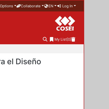
Options
Collaborate
EN
Log In
My List
[0]
a el Diseño