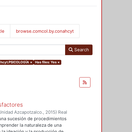
tle
browse.comcol.by.conahcyt
Search
ahcyt.PSICOLOGÍA
×
Has files: Yes
×
sfactores
Unidad Azcapotzalco.
,
2015
)
Real
ríquez, Marco Antonio
 una sucesión de procedimientos
omprender la naturaleza de una
 la ideación y la producción de