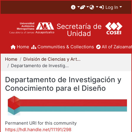
Log In
Secretaría de
Unidad
Home
Communities & Collections
All of Zaloamat
Home
División de Ciencias y Artes para el Diseño
Departamento de Investigación y Conocimiento para el Diseño
Departamento de Investigación y
Conocimiento para el Diseño
Permanent URI for this community
https://hdl.handle.net/11191/298