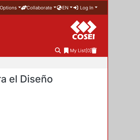
Options
Collaborate
EN
Log In
My List
[0]
a el Diseño