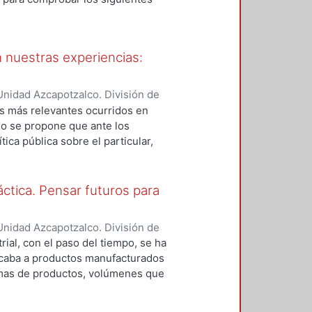
ital e inteligencia emocional
s que cursan el noveno trimestre de
áfica en la Universidad Autónoma
 nuestras experiencias:
o exploratorio del cual se podrá
 del instrumento de diagnóstico,
idades. Los resultados preliminares
nidad Azcapotzalco. División de
iantes poseen habilidades de 3
 Valle, José S.
os más relevantes ocurridos en
mo se propone que ante los
ica pública sobre el particular,
iversitario y la preservación de
icana.
áctica. Pensar futuros para
nidad Azcapotzalco. División de
 Martínez, Jorge
;
Gutiérrez Ruiz,
rial, con el paso del tiempo, se ha
licaba a productos manufacturados
emas de productos, volúmenes que
prende el diseño de servicios y
n pocas décadas al cambiar su