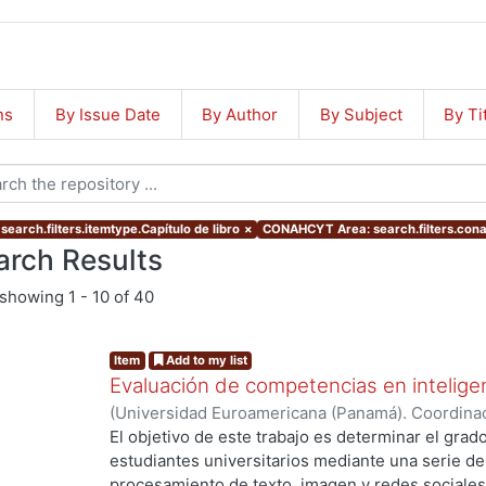
ns
By Issue Date
By Author
By Subject
By Ti
search.filters.itemtype.Capítulo de libro
×
CONAHCYT Area: search.filters.co
arch Results
showing
1 - 10 of 40
Item
Add to my list
Evaluación de competencias en inteligenc
(
Universidad Euroamericana (Panamá). Coordinac
2023-06
)
Burgos Vargas, Marcela
;
Garmendia Ram
El objetivo de este trabajo es determinar el grad
Antuñano Barranco, Jorge Manuel Alejandro
estudiantes universitarios mediante una serie de
procesamiento de texto, imagen y redes sociales