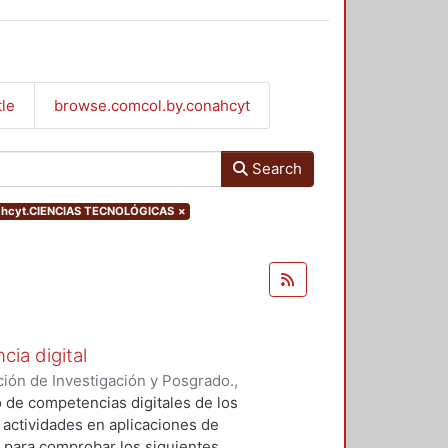
tle
browse.comcol.by.conahcyt
Search
nahcyt.CIENCIAS TECNOLÓGICAS
×
ia digital
ión de Investigación y Posgrado.
,
írez, Gustavo Iván
;
Sánchez de
o de competencias digitales de los
 actividades en aplicaciones de
 para comprobar los siguientes