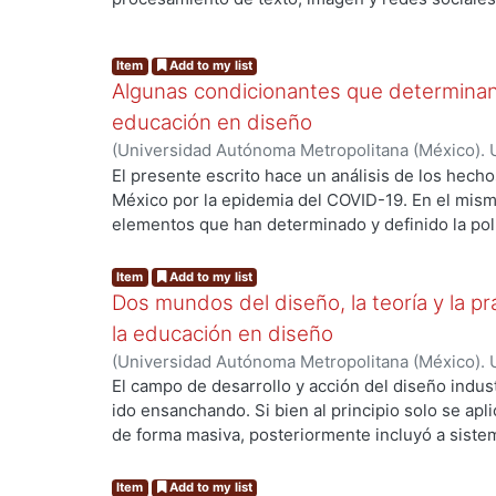
aspectos: alfabetización digital, comunicación dig
digital. Esta propuesta se aplica a 51 estudiante
Item
Add to my list
la licenciatura en Diseño de la Comunicación Gr
Algunas condicionantes que determinan
Metropolitana, Unidad Azcapotzalco. Es un estudi
verificar y obtener información de la pertinencia
educación en diseño
los aspectos a evaluar y la dinámica de las activ
(
Universidad Autónoma Metropolitana (México). U
mostraron que en un mayor porcentaje los estud
Ciencias y Artes para el Diseño.
,
2022
)
Revueltas
El presente escrito hace un análisis de los hech
puntos-buena destreza.
México por la epidemia del COVID-19. En el mis
elementos que han determinado y definido la polít
surgió como respuesta espontánea el quehacer un
la educación como valor propio de la cultura mex
Item
Add to my list
Dos mundos del diseño, la teoría y la pr
la educación en diseño
(
Universidad Autónoma Metropolitana (México). U
Ciencias y Artes para el Diseño.
,
2022
)
Rodríguez
El campo de desarrollo y acción del diseño indust
Francisco Javier
ido ensanchando. Si bien al principio solo se ap
de forma masiva, posteriormente incluyó a sist
podían ser bajos, y en la actualidad también com
hasta experiencias. El diseño ha evolucionado e
Item
Add to my list