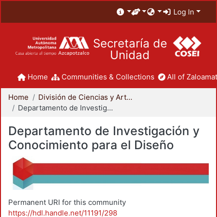
Log In
Secretaría de
Unidad
Home
Communities & Collections
All of Zaloamat
Home
División de Ciencias y Artes para el Diseño
Departamento de Investigación y Conocimiento para el Diseño
Departamento de Investigación y
Conocimiento para el Diseño
Permanent URI for this community
https://hdl.handle.net/11191/298