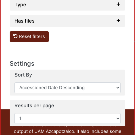
Type
Has files
L
Reset filters
Settings
Sort By
Results per page
This repository preserves and disseminates, in
unrestricted open access, the teaching and research
output of UAM Azcapotzalco. It also includes some