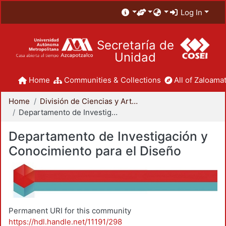
Log In
Secretaría de
Unidad
Home
Communities & Collections
All of Zaloamat
Home
División de Ciencias y Artes para el Diseño
Departamento de Investigación y Conocimiento para el Diseño
Departamento de Investigación y
Conocimiento para el Diseño
Permanent URI for this community
https://hdl.handle.net/11191/298