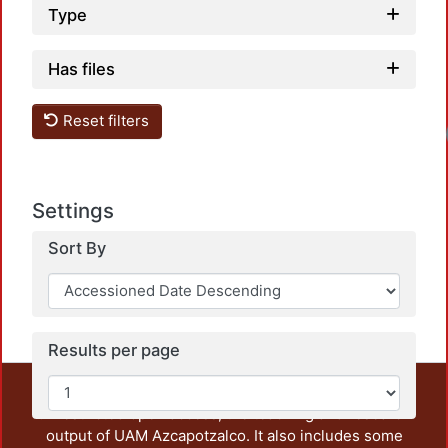
Type
Has files
Reset filters
Loadi
Settings
Sort By
Results per page
This repository preserves and disseminates, in
unrestricted open access, the teaching and research
output of UAM Azcapotzalco. It also includes some