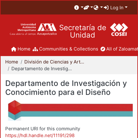
Log In
Secretaría de
Unidad
Home
Communities & Collections
All of Zaloamat
Home
División de Ciencias y Artes para el Diseño
Departamento de Investigación y Conocimiento para el Diseño
Departamento de Investigación y
Conocimiento para el Diseño
Permanent URI for this community
https://hdl.handle.net/11191/298