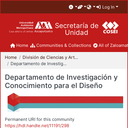
Log In
Secretaría de
Unidad
Home
Communities & Collections
All of Zaloamat
Home
División de Ciencias y Artes para el Diseño
Departamento de Investigación y Conocimiento para el Diseño
Departamento de Investigación y
Conocimiento para el Diseño
Permanent URI for this community
https://hdl.handle.net/11191/298