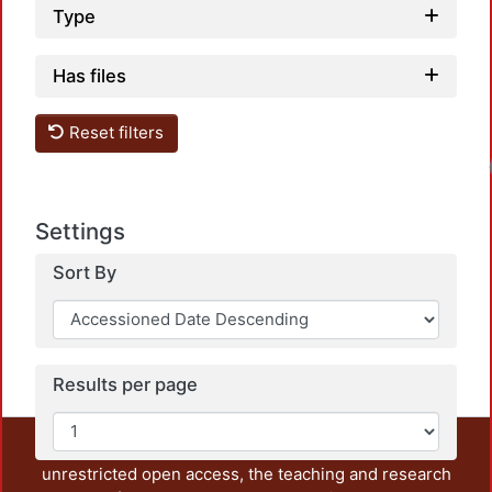
Type
Has files
Reset filters
Loadi
Settings
Sort By
Results per page
This repository preserves and disseminates, in
unrestricted open access, the teaching and research