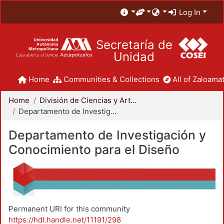
Log In
Secretaría de
Unidad
Home
Communities & Collections
All of Zaloamat
Home
División de Ciencias y Artes para el Diseño
Departamento de Investigación y Conocimiento para el Diseño
Departamento de Investigación y
Conocimiento para el Diseño
Permanent URI for this community
https://hdl.handle.net/11191/298