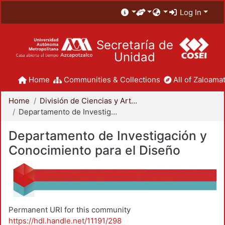
Log In
Secretaría de
Unidad
Home
Communities & Collections
All of Zaloamat
Home
División de Ciencias y Artes para el Diseño
Departamento de Investigación y Conocimiento para el Diseño
Departamento de Investigación y
Conocimiento para el Diseño
Permanent URI for this community
https://hdl.handle.net/11191/298