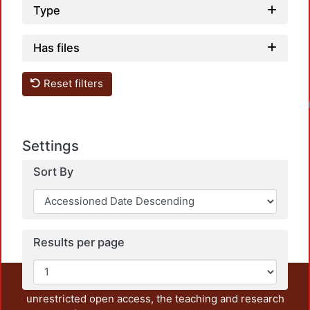
Type
Has files
Reset filters
Loadin
Settings
Sort By
Results per page
This repository preserves and disseminates, in
unrestricted open access, the teaching and research