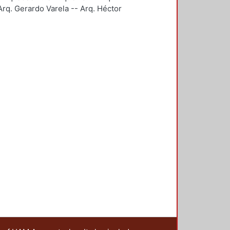
rq. Gerardo Varela -- Arq. Héctor
 Arq. Javier Villalobos.
e.