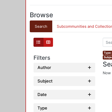
Browse
Search
Subcommunities and Collectio
Type:
Filters
Subje
Se
Author
Now 
Subject
Date
Type