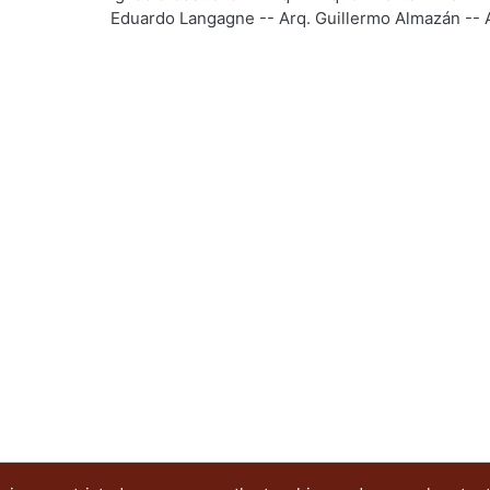
Eduardo Langagne -- Arq. Guillermo Almazán -- A
Uribe -- Arq. Própero Tapia/PROTIP Arquitectos --
PALABRAS CLAVE: Mexican American architectur