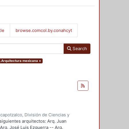
tle
browse.comcol.by.conahcyt
Search
ct.Arquitectura mexicana
×
apotzalco, División de Ciencias y
ción y Conocimiento para el
siguientes arquitectos: Arq. Juan
 Arq. José Luis Ezquerra -- Arq.