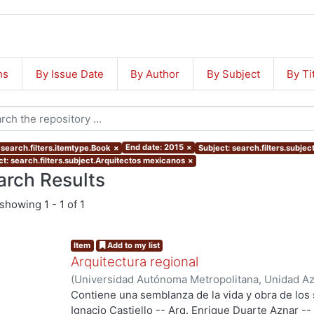
ns
By Issue Date
By Author
By Subject
By Ti
End date: 2015
×
 search.filters.itemtype.Book
×
Subject: search.filters.subje
ct: search.filters.subject.Arquitectos mexicanos
×
arch Results
showing
1 - 1 of 1
Item
Add to my list
Arquitectura regional
(
Universidad Autónoma Metropolitana, Unidad Azc
Artes para el Diseño, Departamento de Investiga
Contiene una semblanza de la vida y obra de los 
Diseño
,
2012
)
Langagne Ortega, Eduardo
Ignacio Castiello -- Arq. Enrique Duarte Aznar --