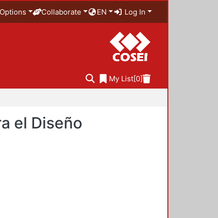
Options
Collaborate
EN
Log In
My List
[0]
a el Diseño