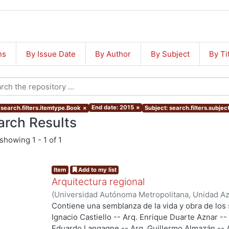
ns
By Issue Date
By Author
By Subject
By Ti
End date: 2015
×
 search.filters.itemtype.Book
×
Subject: search.filters.subje
arch Results
showing
1 - 1 of 1
Item
Add to my list
Arquitectura regional
(
Universidad Autónoma Metropolitana, Unidad Azc
Artes para el Diseño, Departamento de Investiga
Contiene una semblanza de la vida y obra de los 
Diseño
,
2012
)
Langagne Ortega, Eduardo
Ignacio Castiello -- Arq. Enrique Duarte Aznar --
Eduardo Langagne -- Arq. Guillermo Almazán -- A