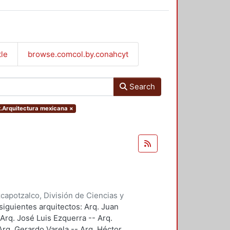
tle
browse.comcol.by.conahcyt
Search
ct.Arquitectura mexicana
×
apotzalco, División de Ciencias y
ción y Conocimiento para el
siguientes arquitectos: Arq. Juan
 Arq. José Luis Ezquerra -- Arq.
rq. Gerardo Varela -- Arq. Héctor