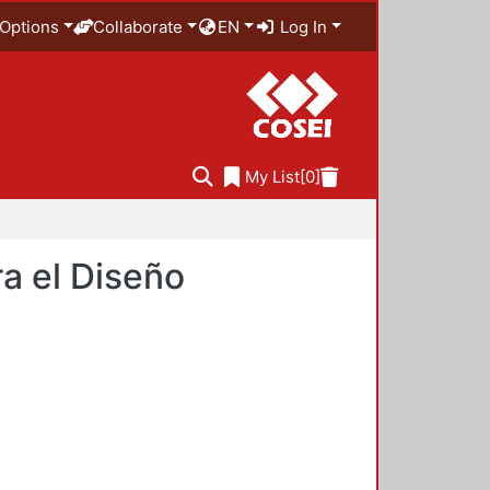
Options
Collaborate
EN
Log In
My List
[0]
a el Diseño