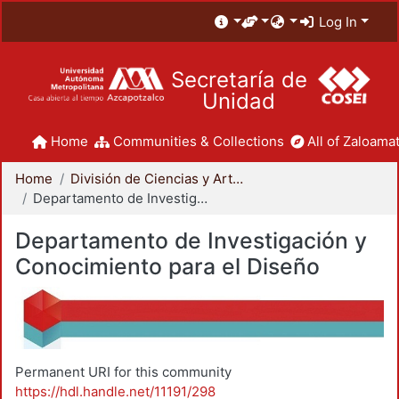
Log In
Secretaría de
Unidad
Home
Communities & Collections
All of Zaloamat
Home
División de Ciencias y Artes para el Diseño
Departamento de Investigación y Conocimiento para el Diseño
Departamento de Investigación y
Conocimiento para el Diseño
Permanent URI for this community
https://hdl.handle.net/11191/298