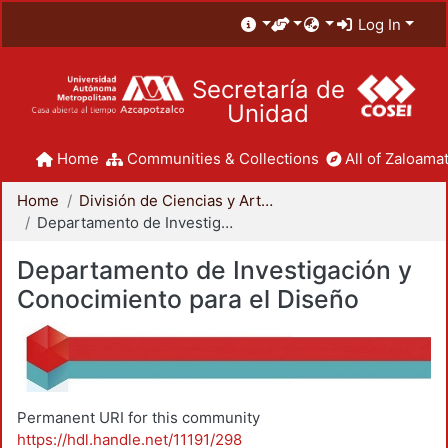
Log In
Secretaría de
Unidad
Home
Communities & Collections
All of Zaloamat
Home
División de Ciencias y Artes para el Diseño
Departamento de Investigación y Conocimiento para el Diseño
Departamento de Investigación y
Conocimiento para el Diseño
Permanent URI for this community
https://hdl.handle.net/11191/298