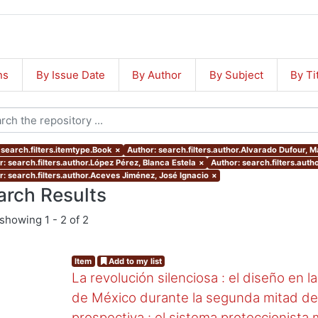
ns
By Issue Date
By Author
By Subject
By Ti
 search.filters.itemtype.Book
×
Author: search.filters.author.Alvarado Dufour, M
r: search.filters.author.López Pérez, Blanca Estela
×
Author: search.filters.au
r: search.filters.author.Aceves Jiménez, José Ignacio
×
arch Results
showing
1 - 2 of 2
Item
Add to my list
La revolución silenciosa : el diseño en l
de México durante la segunda mitad del 
prospectiva : el sistema proteccionista