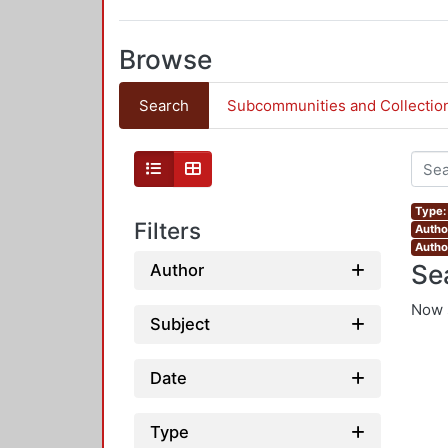
Browse
Search
Subcommunities and Collectio
Type:
Filters
Autho
Autho
Se
Author
Now 
Subject
Date
Type