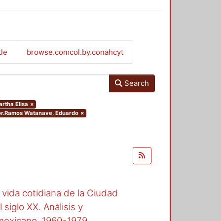
tle
browse.comcol.by.conahcyt
Search
artha Elisa
×
thor.Ramos Watanave, Eduardo
×
a vida cotidiana de la Ciudad
siglo XX. Análisis y
 mexicano, 1960-1979