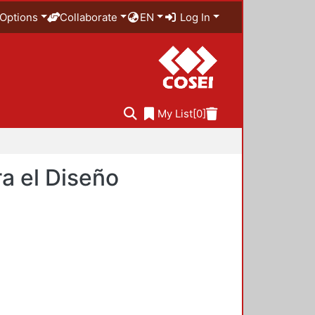
Options
Collaborate
EN
Log In
My List
[0]
a el Diseño