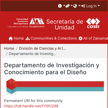
Log In
Secretaría de
Unidad
Home
Communities & Collections
All of Zaloamat
Home
División de Ciencias y Artes para el Diseño
Departamento de Investigación y Conocimiento para el Diseño
Departamento de Investigación y
Conocimiento para el Diseño
Permanent URI for this community
https://hdl.handle.net/11191/298