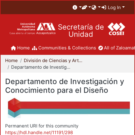
Log In
Secretaría de
Unidad
Home
Communities & Collections
All of Zaloamat
Home
División de Ciencias y Artes para el Diseño
Departamento de Investigación y Conocimiento para el Diseño
Departamento de Investigación y
Conocimiento para el Diseño
Permanent URI for this community
https://hdl.handle.net/11191/298