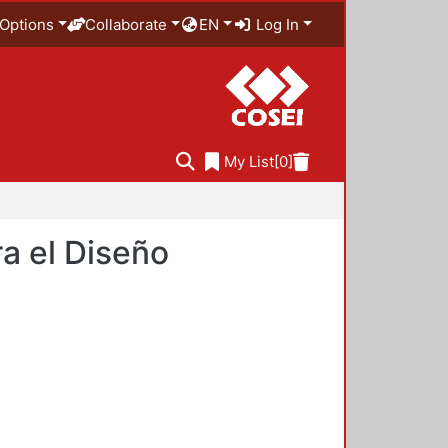
Options
Collaborate
EN
Log In
My List
[0]
a el Diseño