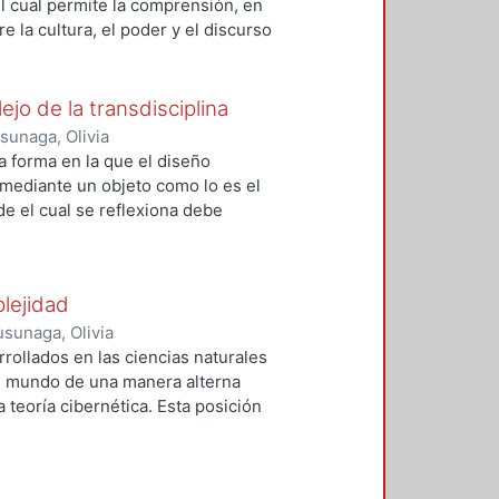
el cual permite la comprensión, en
re la cultura, el poder y el discurso
Eco y se plantea hacer un abordaje
n cuenta las interacciones de los
Teoría del Discurso para comprender
ejo de la transdisciplina
ómeno propio de la imagen que
unaga, Olivia
la forma en la que el diseño
 mediante un objeto como lo es el
de el cual se reflexiona debe
jan de ser una mirada desde la
 la sociología.
plejidad
sunaga, Olivia
rrollados en las ciencias naturales
 el mundo de una manera alterna
a teoría cibernética. Esta posición
mpos del saber se inclinaran y
deraran la complejidad como óptica
e los principales abordajes del