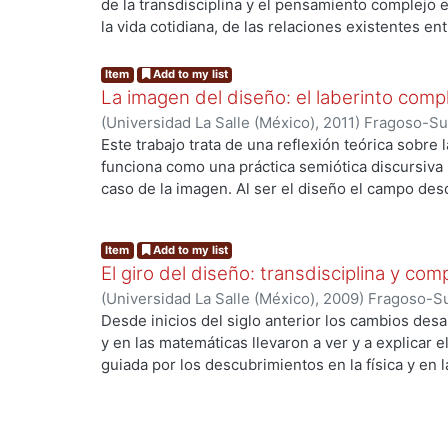
de la transdisciplina y el pensamiento complejo 
la vida cotidiana, de las relaciones existentes ent
social. Se retoma la teoría de los laberintos de 
desde el laberinto complejo, en el que se tenga e
Item
Add to my list
planos: social, político y cultural retomando la 
La imagen del diseño: el laberinto compl
las prácticas semiótico discursivas como un fen
(
Universidad La Salle (México)
,
2011
)
Fragoso-Sus
está más allá de los sistemas de signos.
Este trabajo trata de una reflexión teórica sobre 
funciona como una práctica semiótica discursiva
caso de la imagen. Al ser el diseño el campo des
quedar claro que las pretensiones de éste se ale
filosofía, la antropología, la óptica, la psicología o
Item
Add to my list
El giro del diseño: transdisciplina y com
(
Universidad La Salle (México)
,
2009
)
Fragoso-Su
Desde inicios del siglo anterior los cambios desa
y en las matemáticas llevaron a ver y a explicar
guiada por los descubrimientos en la física y en l
llevó a que científicos y teóricos de distintos ca
optaran por una visión transdisciplinaria y consi
desde donde abordar su objeto de estudio. Uno d