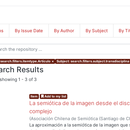
ns
By Issue Date
By Author
By Subject
By Ti
search.filters.itemtype.Artículo
×
Subject: search.filters.subject.transdisciplina
arch Results
showing
1 - 3 of 3
Item
Add to my list
La semiótica de la imagen desde el dis
complejo
(
Asociación Chilena de Semiótica (Santiago de Ch
Olivia
La aproximación a la semiótica de la imagen que