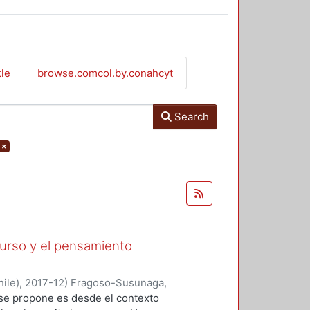
tle
browse.comcol.by.conahcyt
Search
×
curso y el pensamiento
ile)
,
2017-12
)
Fragoso-Susunaga,
 se propone es desde el contexto