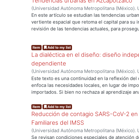
Tendencias urbanas en Azcapotzalco
qué modo influye el pensamiento mítico en los d
el objetivo de que sean más ergonómicos, econó
(
Universidad Autónoma Metropolitana (México). U
población mexicana.
Ciencias y Artes para el Diseño.
,
2014-03-01
)
He
En este artículo se estudian las tendencias urban
Chapa, Rubén
vertiente espacial que retoma el capital para su
revisión de las tendencias actuales, para prosegui
entre población y territorio, desde la modernida
objetivo de este estudio consiste en analizar el 
Item
Add to my list
urbanas, no para obtener una imagen precisa del
La dialéctica en el diseño: diseño inde
mejor el presente. Finalmente, los componentes
tendencias, como la innovación y la gentrificaci
dependiente
gratuita, sino mediante el esfuerzo. (Para una 
(
Universidad Autónoma Metropolitana (México). U
términos, se ha agregado un Glosario al final del 
Ciencias y Artes para el Diseño.
,
2017-03-01
)
He
Este texto es una continuidad en la reflexión del
Abarca, Ignacio
enfoca las necesidades locales, en lugar de imp
importados. Si bien no rechaza al aprendizaje an
que buscan instaurar las políticas neoliberales.
dialéctico, analizó la dependencia e independenci
Item
Add to my list
mexicanos y extranjeros para notar ¿cómo los d
Reducción de contagio SARS-CoV-2 en
comenzar ante un entorno de productos en serie
Familiares del IMSS
proceso histórico del diseño, siempre cambiante,
(
Universidad Autónoma Metropolitana (México). U
incidencias, tendencias, apropiaciones y reaprop
Ciencias y Artes para el Diseño.
,
2021-04-01
)
He
Se revisan condiciones especiales de atención d