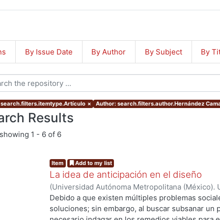
ns
By Issue Date
By Author
By Subject
By Ti
search.filters.itemtype.Artículo
×
Author: search.filters.author.Hernández Ca
arch Results
showing
1 - 6 of 6
Item
Add to my list
La idea de anticipación en el diseño
(
Universidad Autónoma Metropolitana (México). U
Ciencias y Artes para el Diseño.
,
2012
)
Hernánde
Debido a que existen múltiples problemas sociale
soluciones; sin embargo, al buscar subsanar un p
necesario indagar en los remedios viables para e