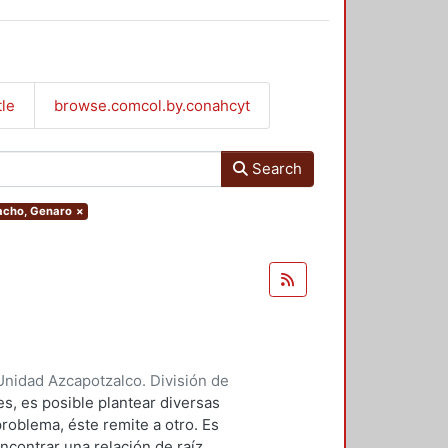
tle
browse.comcol.by.conahcyt
Search
macho, Genaro
×
nidad Azcapotzalco. División de
z Camacho, Genaro
s, es posible plantear diversas
roblema, éste remite a otro. Es
ncontrar una relación de raíz.