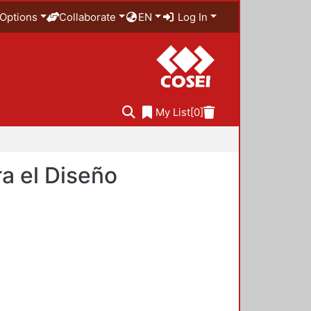
Options
Collaborate
EN
Log In
My List
[0]
a el Diseño