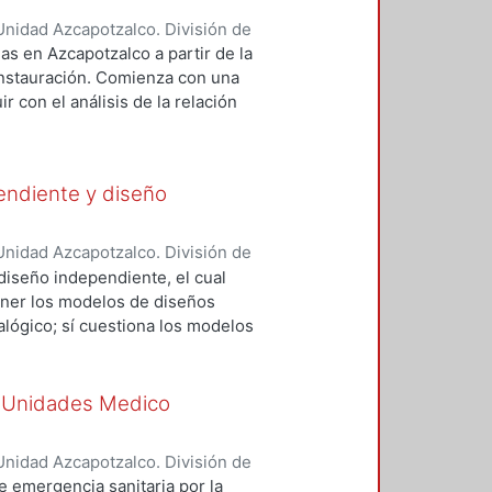
iscursos del diseño.
micos y adecuados para la
nidad Azcapotzalco. División de
rnández Camacho, Genaro
;
Cantú
as en Azcapotzalco a partir de la
 instauración. Comienza con una
r con el análisis de la relación
d hasta la posmodernidad. El
rumbo actual de las tendencias
 futuro, sino para comprender
pendiente y diseño
 urbanos siguen diversas
ón, que se dan no de manera
mejor comprensión de algunos
nidad Azcapotzalco. División de
texto).
rnández Camacho, Genaro
;
Arce
 diseño independiente, el cual
oner los modelos de diseños
alógico; sí cuestiona los modelos
 El estudio desde un enfoque
a a través de entrevistas a
iseñadores independientes logran
 Unidades Medico
? Finalmente se concibe al
 en el que es posible vislumbrar:
nidad Azcapotzalco. División de
iaciones.
rnández Camacho, Genaro
;
e emergencia sanitaria por la