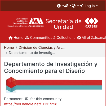
Log In
Secretaría de
Unidad
Home
Communities & Collections
All of Zaloamat
Home
División de Ciencias y Artes para el Diseño
Departamento de Investigación y Conocimiento para el Diseño
Departamento de Investigación y
Conocimiento para el Diseño
Permanent URI for this community
https://hdl.handle.net/11191/298