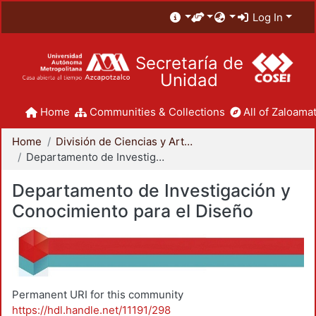
Log In
Secretaría de
Unidad
Home
Communities & Collections
All of Zaloamat
Home
División de Ciencias y Artes para el Diseño
Departamento de Investigación y Conocimiento para el Diseño
Departamento de Investigación y
Conocimiento para el Diseño
Permanent URI for this community
https://hdl.handle.net/11191/298