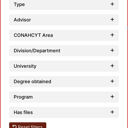
Type
Advisor
Loadi
CONAHCYT Area
Division/Department
University
Degree obtained
Program
Has files
Reset filters