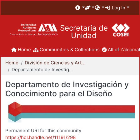
Log In
Secretaría de
Unidad
Home
Communities & Collections
All of Zaloamat
Home
División de Ciencias y Artes para el Diseño
Departamento de Investigación y Conocimiento para el Diseño
Departamento de Investigación y
Conocimiento para el Diseño
Permanent URI for this community
https://hdl.handle.net/11191/298