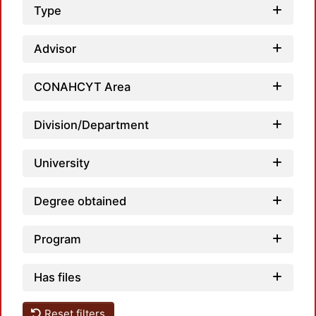
Type
Advisor
Load
CONAHCYT Area
Division/Department
University
Degree obtained
Program
Has files
Reset filters