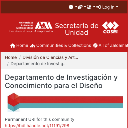
Log In
Secretaría de
Unidad
Home
Communities & Collections
All of Zaloamat
Home
División de Ciencias y Artes para el Diseño
Departamento de Investigación y Conocimiento para el Diseño
Departamento de Investigación y
Conocimiento para el Diseño
Permanent URI for this community
https://hdl.handle.net/11191/298