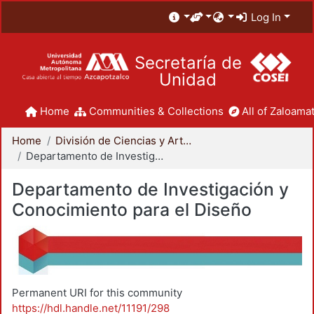
Log In
Secretaría de
Unidad
Home
Communities & Collections
All of Zaloamat
Home
División de Ciencias y Artes para el Diseño
Departamento de Investigación y Conocimiento para el Diseño
Departamento de Investigación y
Conocimiento para el Diseño
Permanent URI for this community
https://hdl.handle.net/11191/298