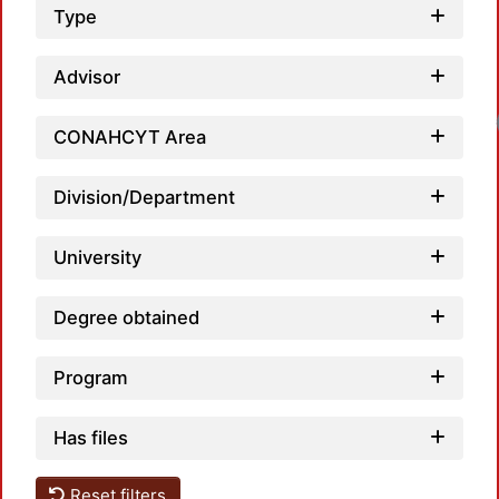
Type
Advisor
Loadi
CONAHCYT Area
Division/Department
University
Degree obtained
Program
Has files
Reset filters