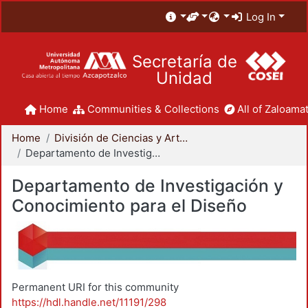
Log In
Secretaría de
Unidad
Home
Communities & Collections
All of Zaloamat
Home
División de Ciencias y Artes para el Diseño
Departamento de Investigación y Conocimiento para el Diseño
Departamento de Investigación y
Conocimiento para el Diseño
Permanent URI for this community
https://hdl.handle.net/11191/298