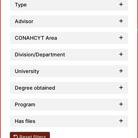
Type
Advisor
Loadi
CONAHCYT Area
Division/Department
University
Degree obtained
Program
Has files
Reset filters