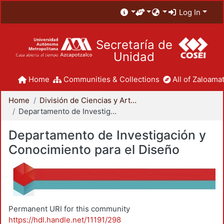
Log In
Secretaría de
Unidad
Home
Communities & Collections
All of Zaloamat
Home
División de Ciencias y Artes para el Diseño
Departamento de Investigación y Conocimiento para el Diseño
Departamento de Investigación y
Conocimiento para el Diseño
Permanent URI for this community
https://hdl.handle.net/11191/298