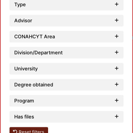
Type
Advisor
CONAHCYT Area
Loadin
Division/Department
University
Degree obtained
Program
Has files
Reset filters