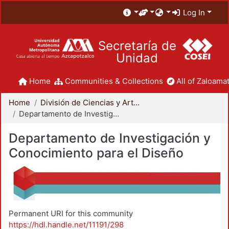
Log In
Secretaría de
Unidad
Home
Communities & Collections
All of Zaloamat
Home
División de Ciencias y Artes para el Diseño
Departamento de Investigación y Conocimiento para el Diseño
Departamento de Investigación y
Conocimiento para el Diseño
Permanent URI for this community
https://hdl.handle.net/11191/298