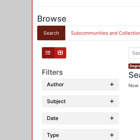
Browse
Search
Subcommunities and Collectio
Degre
Filters
Se
Author
Now 
Subject
Date
Type