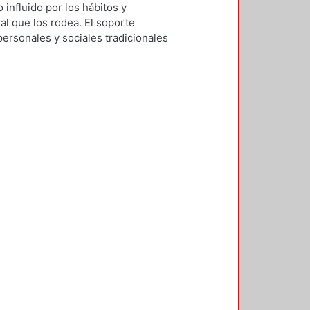
 influido por los hábitos y
ral que los rodea. El soporte
personales y sociales tradicionales
 los diseñadores de la
esta investigación se busca
in de contar con orientaciones
 un enfoque cultural; se atiende así
mbólico, pues su importancia radica
virtual carece de fronteras
a partir de consideraciones
realizada por placer–, ejercida por
ficio comunitario. El trayecto de la
ra entender el fenómeno como un
l marco teórico conceptual se
ura y las obras literarias en la Red.
ía, donde se propone un modelo
 City (Mind Candy, 2006) y Wattpad
lan orientaciones a partir de los
de ángulos estudiados desde las
ensión del fenómeno como un