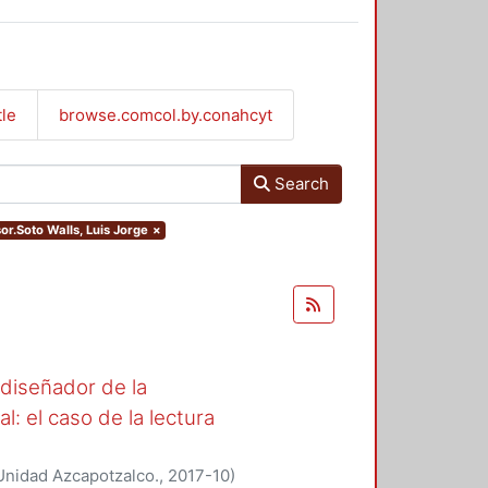
tle
browse.comcol.by.conahcyt
Search
sor.Soto Walls, Luis Jorge
×
l diseñador de la
l: el caso de la lectura
Unidad Azcapotzalco.
,
2017-10
)