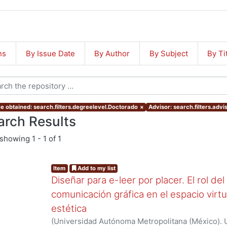
ns
By Issue Date
By Author
By Subject
By Ti
e obtained: search.filters.degreelevel.Doctorado
×
Advisor: search.filters.advi
arch Results
showing
1 - 1 of 1
Item
Add to my list
Diseñar para e-leer por placer. El rol de
comunicación gráfica en el espacio virtua
estética
(
Universidad Autónoma Metropolitana (México). 