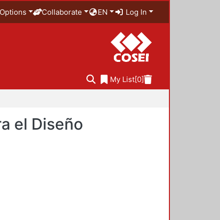
Options
Collaborate
EN
Log In
My List
[0]
a el Diseño