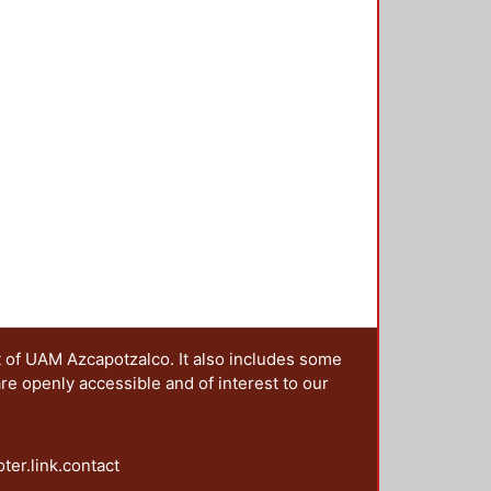
do paulatinamente, y cuyo papel se
rías de análisis que se integran en
el tema estudiado. Se proponen
fesionales del diseño que se
que el rol del DCG se ha
olucionador de problemas se aúnan,
s de gran escala.
t of UAM Azcapotzalco. It also includes some
are openly accessible and of interest to our
oter.link.contact