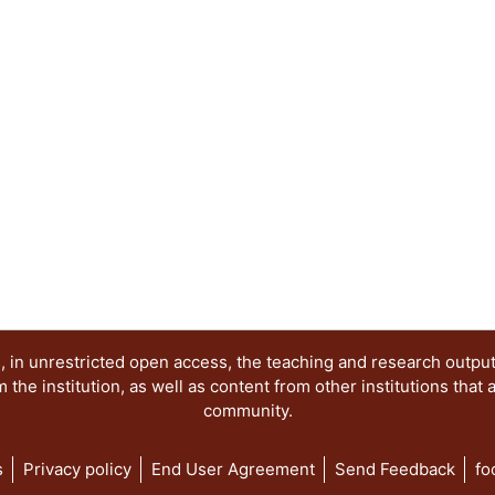
proceso cultural al que cada actor se ha integra
trastoca en el espacio virtual. Se ofrecen catego
una propuesta metodológica particularizada en 
categorizaciones y herramientas útiles a los pro
involucren en tal tipo de procesos. Se concluye 
complejizado; a sus habilidades previas como s
actualmente, otras para enfrentar retos complejo
 in unrestricted open access, the teaching and research outpu
he institution, as well as content from other institutions that 
community.
s
Privacy policy
End User Agreement
Send Feedback
fo