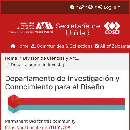
Log In
Secretaría de
Unidad
Home
Communities & Collections
All of Zaloamat
Home
División de Ciencias y Artes para el Diseño
Departamento de Investigación y Conocimiento para el Diseño
Departamento de Investigación y
Conocimiento para el Diseño
Permanent URI for this community
https://hdl.handle.net/11191/298