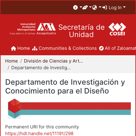
Log In
Secretaría de
Unidad
Home
Communities & Collections
All of Zaloamat
Home
División de Ciencias y Artes para el Diseño
Departamento de Investigación y Conocimiento para el Diseño
Departamento de Investigación y
Conocimiento para el Diseño
Permanent URI for this community
https://hdl.handle.net/11191/298