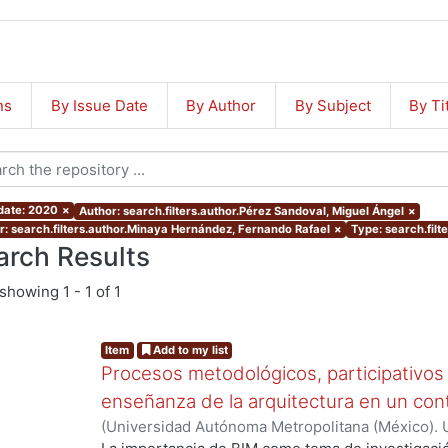
ns
By Issue Date
By Author
By Subject
By Ti
 date: 2020
×
Author: search.filters.author.Pérez Sandoval, Miguel Ángel
×
r: search.filters.author.Minaya Hernández, Fernando Rafael
×
Type: search.filt
arch Results
showing
1 - 1 of 1
Item
Add to my list
Procesos metodológicos, participativos 
enseñanza de la arquitectura en un cont
(
Universidad Autónoma Metropolitana (México). U