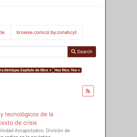
tle
browse.comcol.by.conahcyt
Search
ers.itemtype.Capítulo de libro
×
Has files: Yes
×
y tecnológicos de la
exto de crisis
nidad Azcapotzalco. División de