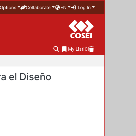
Options
Collaborate
EN
Log In
My List
[0]
a el Diseño