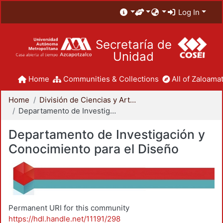
Log In
Secretaría de
Unidad
Home
Communities & Collections
All of Zaloamat
Home
División de Ciencias y Artes para el Diseño
Departamento de Investigación y Conocimiento para el Diseño
Departamento de Investigación y
Conocimiento para el Diseño
Permanent URI for this community
https://hdl.handle.net/11191/298