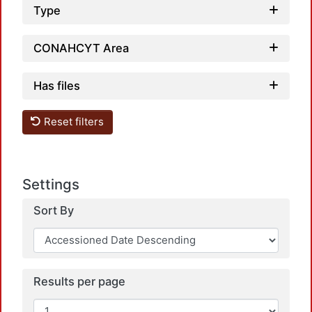
Type
Loa
CONAHCYT Area
Has files
Reset filters
Loa
Settings
Sort By
Loa
Results per page