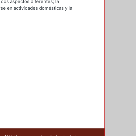
 dos aspectos diferentes; la
se en actividades domésticas y la
o salinas por medio del principio
nvernadero que se explicará más