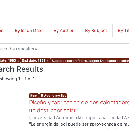
ns
By Issue Date
By Author
By Subject
By Ti
date: 1983
×
End date: 1989
×
Subject: search.filters.subject.Destiladores sola
arch Results
showing
1 - 1 of 1
Item
Add to my list
Diseño y fabricación de dos calentador
un destilador solar
(
Universidad Autónoma Metropolitana, Unidad Azc
Artes para el Diseño, Departamento de Investiga
"La energía del sol puede ser aprovechada de mu