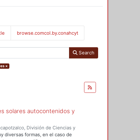
tle
browse.comcol.by.conahcyt
Search
res
×
es solares autocontenidos y
apotzalco, División de Ciencias y
ción y Conocimiento para el
y diversas formas, en el caso de