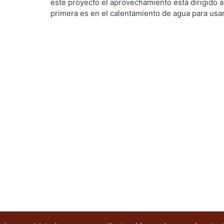
Diseño
,
1988
)
Garcia Noriega Nieto, Francisco
este proyecto el aprovechamiento está dirigido a
primera es en el calentamiento de agua para usar
segunda en la destilación de aguas contaminadas 
de evaporación a través del llamado efecto de i
adelante"