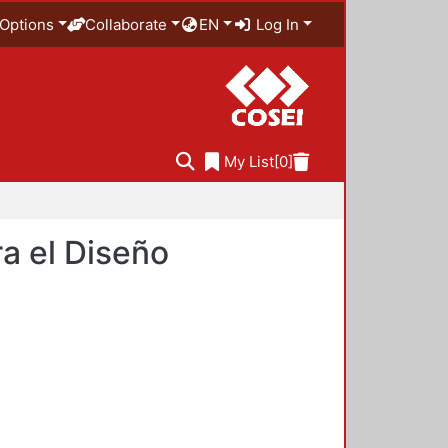
Options
Collaborate
EN
Log In
My List
[0]
a el Diseño