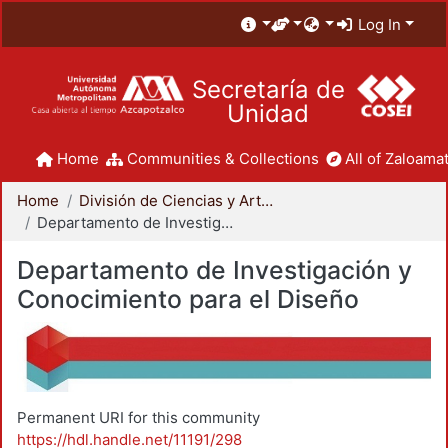
Log In
Secretaría de
Unidad
Home
Communities & Collections
All of Zaloamat
Home
División de Ciencias y Artes para el Diseño
Departamento de Investigación y Conocimiento para el Diseño
Departamento de Investigación y
Conocimiento para el Diseño
Permanent URI for this community
https://hdl.handle.net/11191/298