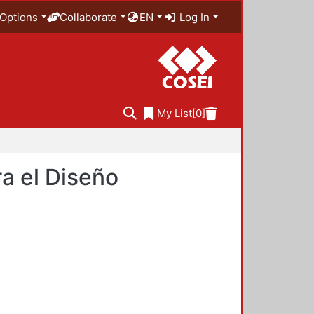
Options
Collaborate
EN
Log In
My List
[0]
a el Diseño