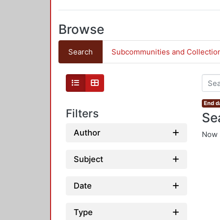
Browse
Search
Subcommunities and Collectio
End d
Filters
Se
Author
Now 
Subject
Date
Type