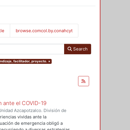
tle
browse.comcol.by.conahcyt
Search
ndizaje, facilitador, proyecto.
×
ón ante el COVID-19
nidad Azcapotzalco. División de
arez, Marco Antonio
;
Peniche
encias vividas ante la
tuación de emergencia obligó a
recurriendo a diversas estrategias