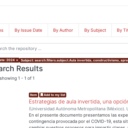
ns
By Issue Date
By Author
By Subject
By Ti
ate: 2024
×
Subject: search.filters.subject.Aula invertida, constructivismo, apre
arch Results
showing
1 - 1 of 1
Item
Add to my list
Estrategias de aula invertida, una opci
(
Universidad Autónoma Metropolitana (México). U
Ciencias y Artes para el Diseño.
,
2022
)
Marín Álv
En el presente documento presentamos las experi
Camacho, Luis Alfonso
;
Angulo Álvarez, Carlos
contingencia provocada por el COVID-19, esta si
cambiar nuestros procesos para impartir clases, 