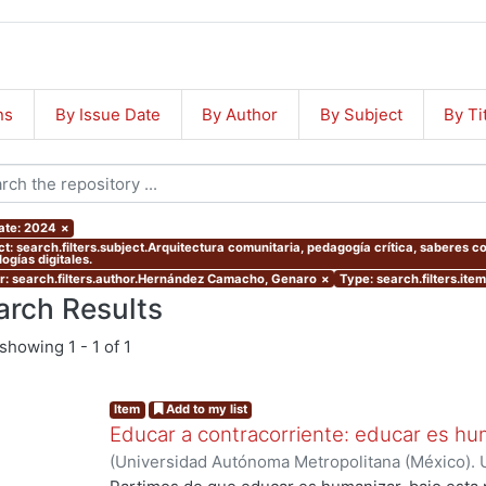
ns
By Issue Date
By Author
By Subject
By Ti
ate: 2024
×
ct: search.filters.subject.Arquitectura comunitaria, pedagogía crítica, saberes c
ogías digitales.
r: search.filters.author.Hernández Camacho, Genaro
×
Type: search.filters.item
arch Results
showing
1 - 1 of 1
Item
Add to my list
Educar a contracorriente: educar es hu
(
Universidad Autónoma Metropolitana (México). U
Ciencias y Artes para el Diseño.
,
2022
)
Valdés Va