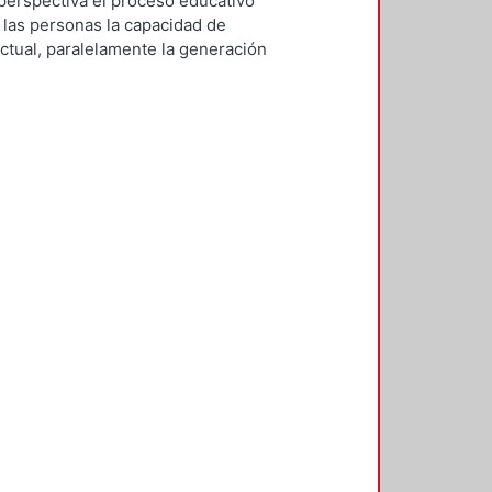
perspectiva el proceso educativo
 las personas la capacidad de
ctual, paralelamente la generación
l pensamiento crítico en la
idad impuesta por la Modernidad.
 que la Modernidad dejó abierta en
blos, barrios y colonias, se parte
sentan las maneras en las que las
beneficio de proyectos
nsecutivamente se tratan maneras
logía en el proceso educativo para
de con las necesidades de las
nsiste en modificar los sistemas
 la teoría con la práctica, que lo
unidades. De nada sirve tener una
cance de la gente. Para ello
 que consisten en talleres donde
na parte, los saberes de los
mucho antes que los arquitectos;
te retomar los saberes de los
boración, de tal modo que los