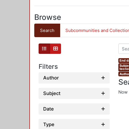
Browse
Search
Subcommunities and Collectio
End d
Filters
Subje
tecnol
Autho
Author
Se
Now 
Subject
Date
Type