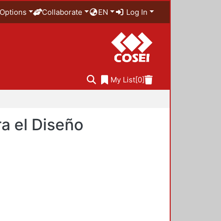
Options
Collaborate
EN
Log In
My List
[0]
a el Diseño