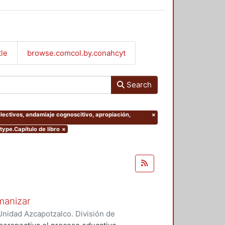
tle
browse.comcol.by.conahcyt
Search
olectivos, andamiaje cognoscitivo, apropiación,
×
type.Capítulo de libro
×
manizar
nidad Azcapotzalco. División de
rgas, Celso
;
Laguna Galindo,